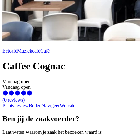
Eetcafé
Muziekcafé
Café
Caffee Cognac
Vandaag open
Vandaag open
(
0
reviews
)
Plaats review
Bellen
Navigeer
Website
Ben jij de zaakvoerder?
Laat weten waarom je zaak het bezoeken waard is.