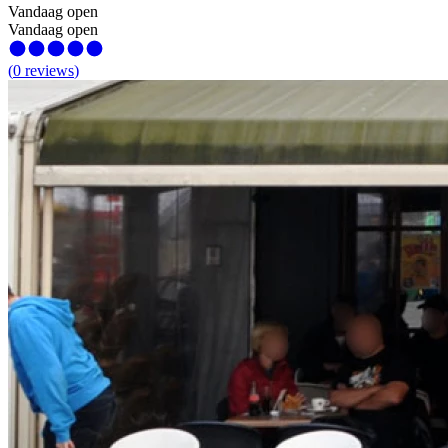
Vandaag open
Vandaag open
(
0
reviews
)