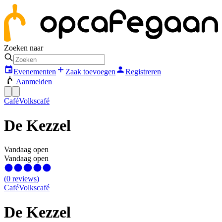
Zoeken naar
Evenementen
Zaak toevoegen
Registreren
Aanmelden
Café
Volkscafé
De Kezzel
Vandaag open
Vandaag open
(
0
reviews
)
Café
Volkscafé
De Kezzel