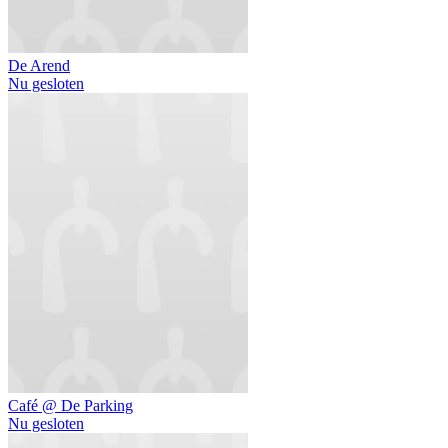
De Arend
Nu gesloten
Café @ De Parking
Nu gesloten