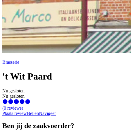
Brasserie
't Wit Paard
Nu gesloten
Nu gesloten
(
0
reviews
)
Plaats review
Bellen
Navigeer
Ben jij de zaakvoerder?