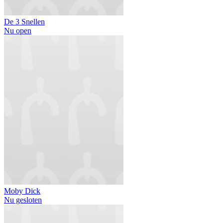
De 3 Snellen
Nu open
Moby Dick
Nu gesloten