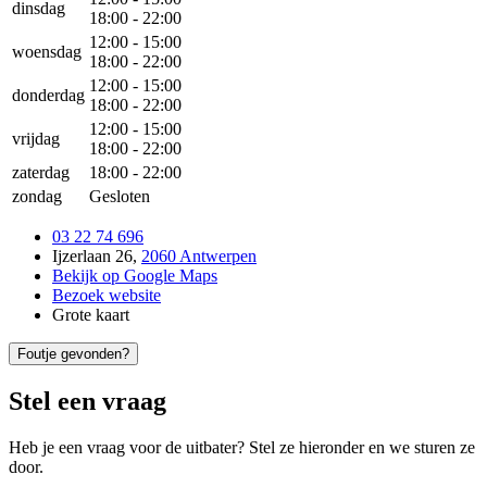
dinsdag
18:00
-
22:00
12:00
-
15:00
woensdag
18:00
-
22:00
12:00
-
15:00
donderdag
18:00
-
22:00
12:00
-
15:00
vrijdag
18:00
-
22:00
zaterdag
18:00
-
22:00
zondag
Gesloten
03 22 74 696
Ijzerlaan 26
,
2060 Antwerpen
Bekijk op Google Maps
Bezoek website
Grote kaart
Foutje gevonden?
Stel een vraag
Heb je een vraag voor de uitbater? Stel ze hieronder en we sturen ze
door.