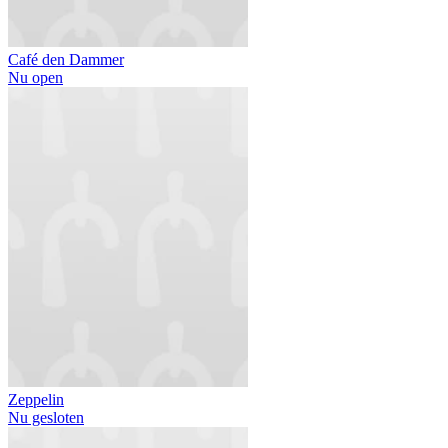
Café den Dammer
Nu open
Zeppelin
Nu gesloten