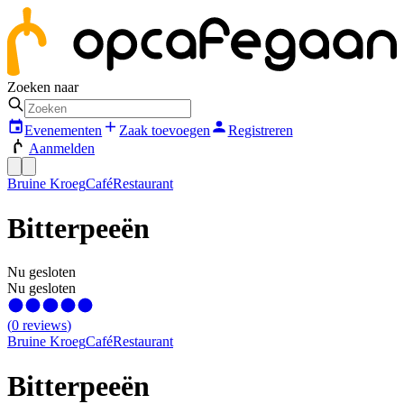
Zoeken naar
Evenementen
Zaak toevoegen
Registreren
Aanmelden
Bruine Kroeg
Café
Restaurant
Bitterpeeën
Nu gesloten
Nu gesloten
(
0
reviews
)
Bruine Kroeg
Café
Restaurant
Bitterpeeën