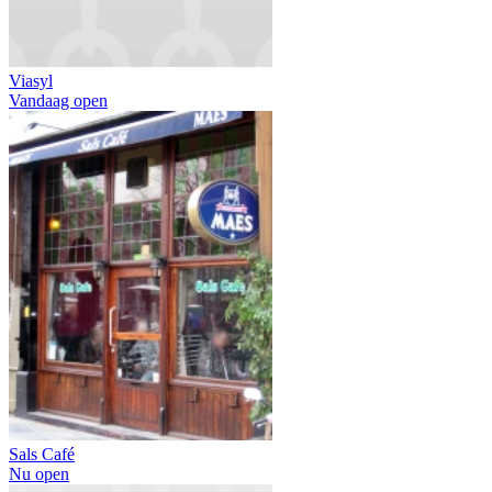
Viasyl
Vandaag open
Sals Café
Nu open