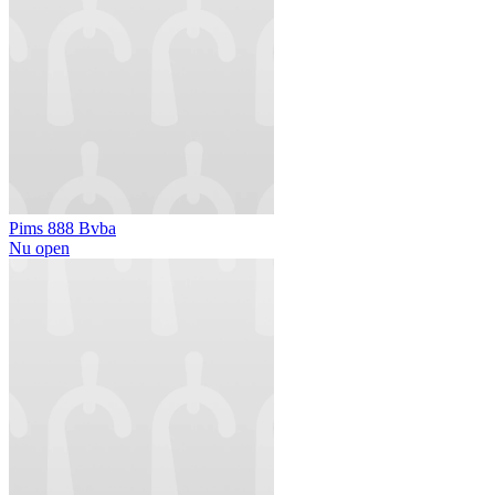
Pims 888 Bvba
Nu open