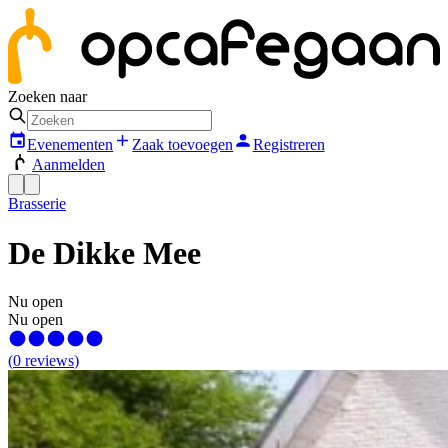
Zoeken naar
Evenementen
Zaak toevoegen
Registreren
Aanmelden
Brasserie
De Dikke Mee
Nu open
Nu open
(
0
reviews
)