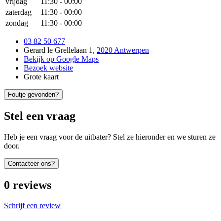
vrijdag
11:30
-
00:00
zaterdag
11:30
-
00:00
zondag
11:30
-
00:00
03 82 50 677
Gerard le Grellelaan 1
,
2020 Antwerpen
Bekijk op Google Maps
Bezoek website
Grote kaart
Foutje gevonden?
Stel een vraag
Heb je een vraag voor de uitbater? Stel ze hieronder en we sturen ze
door.
Contacteer ons?
0
reviews
Schrijf een review