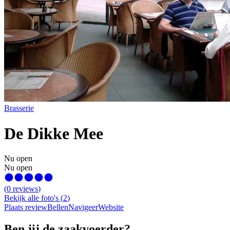
Brasserie
De Dikke Mee
Nu open
Nu open
(
0
reviews
)
Bekijk alle foto's
(
2
)
Plaats review
Bellen
Navigeer
Website
Ben jij de zaakvoerder?