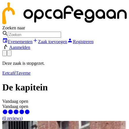
Zoeken naar
Evenementen
Zaak toevoegen
Registreren
Aanmelden
Deze zaak is stopgezet.
Eetcafé
Taverne
De kapitein
Vandaag open
Vandaag open
(
0
reviews
)