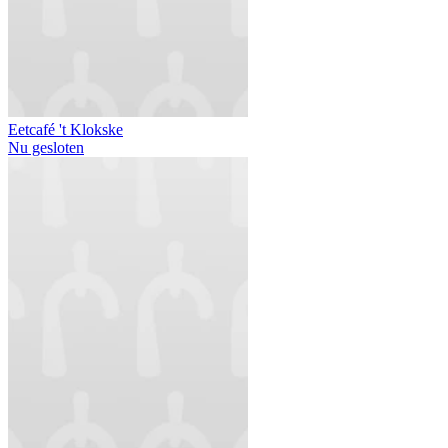
Eetcafé 't Klokske
Nu gesloten