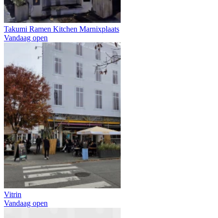
Takumi Ramen Kitchen Marnixplaats
Vandaag open
Vitrin
Vandaag open