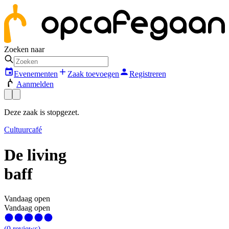
Zoeken naar
Evenementen
Zaak toevoegen
Registreren
Aanmelden
Deze zaak is stopgezet.
Cultuurcafé
De living
baff
Vandaag open
Vandaag open
(
0
reviews
)