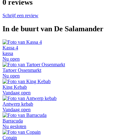
0
reviews
Schrijf een review
In de buurt van
De Salamander
Kassa 4
kassa
Nu open
Tartoer Ossenmarkt
Nu open
King Kebab
Vandaag open
Antwerp kebab
Vandaag open
Barracuda
Nu gesloten
Copain