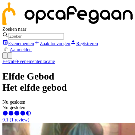
Zoeken naar
Evenementen
Zaak toevoegen
Registreren
Aanmelden
Eetcafé
Evenementenlocatie
Elfde Gebod
Het elfde gebod
Nu gesloten
Nu gesloten
9.1
(
1
review
)