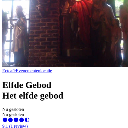
Eetcafé
Evenementenlocatie
Elfde Gebod
Het elfde gebod
Nu gesloten
Nu gesloten
9.1
(
1
review
)