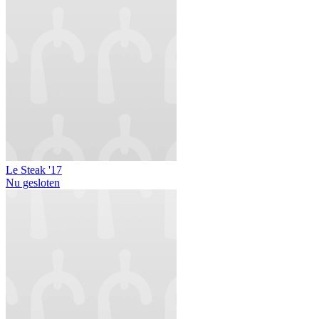
Le Steak '17
Nu gesloten