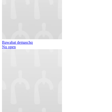
Bawabat demaschq
Nu open