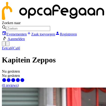
Zoeken naar
Evenementen
Zaak toevoegen
Registreren
Aanmelden
Eetcafé
Café
Kapitein Zeppos
Nu gesloten
Nu gesloten
(
0
reviews
)