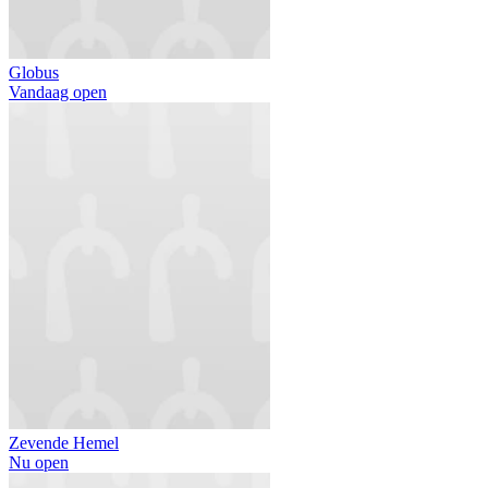
Globus
Vandaag open
Zevende Hemel
Nu open