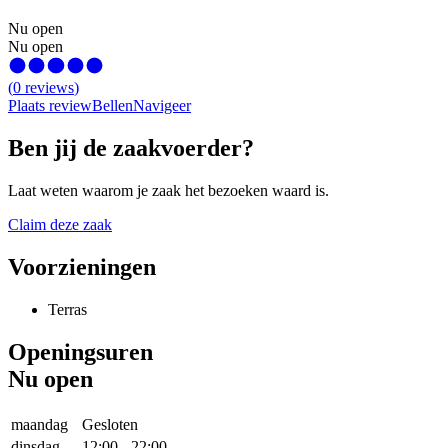
Nu open
Nu open
(
0
reviews
)
Plaats review
Bellen
Navigeer
Ben jij de zaakvoerder?
Laat weten waarom je zaak het bezoeken waard is.
Claim deze zaak
Voorzieningen
Terras
Openingsuren
Nu open
maandag
Gesloten
dinsdag
12:00
-
22:00