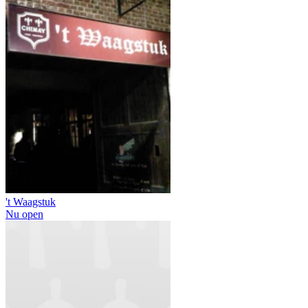
't Waagstuk
Nu open