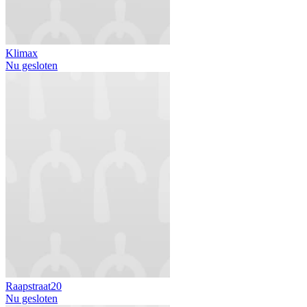
Klimax
Nu gesloten
Raapstraat20
Nu gesloten