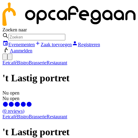
Zoeken naar
Evenementen
Zaak toevoegen
Registreren
Aanmelden
Eetcafé
Bistro
Brasserie
Restaurant
't Lastig portret
Nu open
Nu open
(
0
reviews
)
Eetcafé
Bistro
Brasserie
Restaurant
't Lastig portret