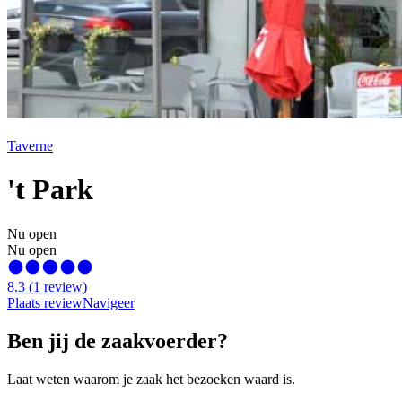
Taverne
't Park
Nu open
Nu open
8.3
(
1
review
)
Plaats review
Navigeer
Ben jij de zaakvoerder?
Laat weten waarom je zaak het bezoeken waard is.