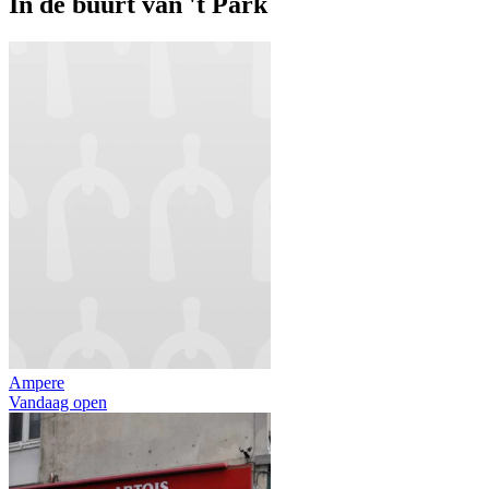
In de buurt van
't Park
Ampere
Vandaag open