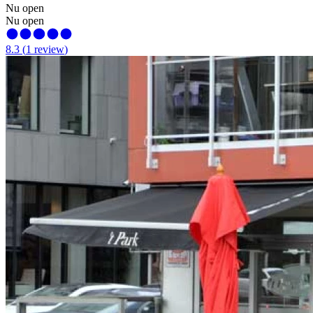
Nu open
Nu open
8.3
(
1
review
)