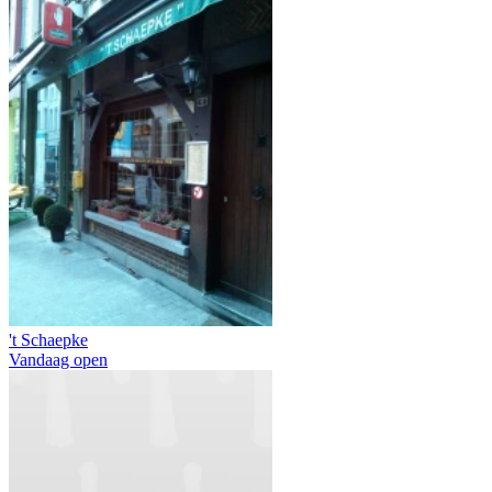
't Schaepke
Vandaag open