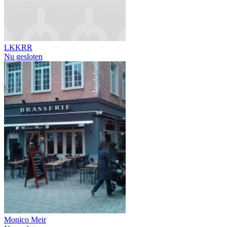
LKKRR
Nu gesloten
Monico Meir