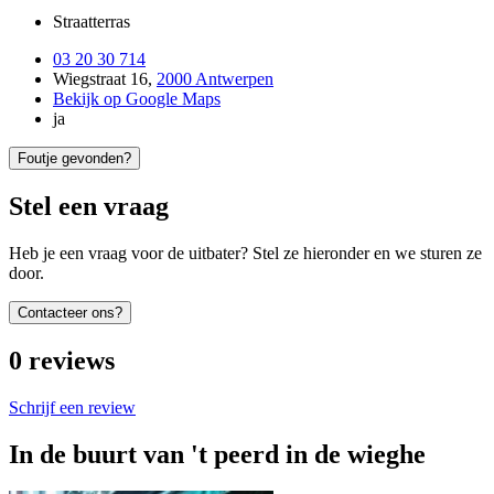
Straatterras
03 20 30 714
Wiegstraat 16
,
2000 Antwerpen
Bekijk op Google Maps
ja
Foutje gevonden?
Stel een vraag
Heb je een vraag voor de uitbater? Stel ze hieronder en we sturen ze
door.
Contacteer ons?
0
reviews
Schrijf een review
In de buurt van
't peerd in de wieghe