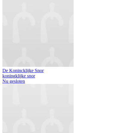
De Konincklijke Snor
koningklijke snor
Nu gesloten