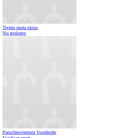
Trento pasta pizza
Nu gesloten
Parochiecentrum Voorheide
Vandaag open