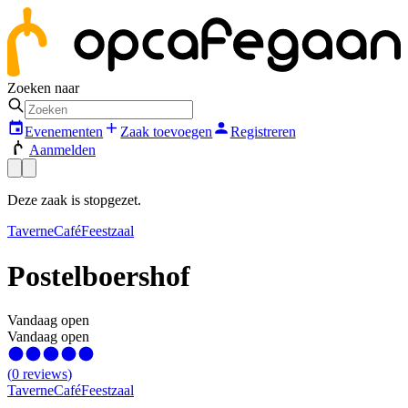
Zoeken naar
Evenementen
Zaak toevoegen
Registreren
Aanmelden
Deze zaak is stopgezet.
Taverne
Café
Feestzaal
Postelboershof
Vandaag open
Vandaag open
(
0
reviews
)
Taverne
Café
Feestzaal