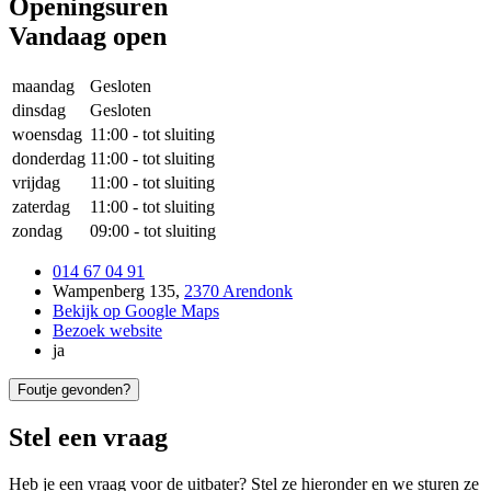
Openingsuren
Vandaag open
maandag
Gesloten
dinsdag
Gesloten
woensdag
11:00
-
tot sluiting
donderdag
11:00
-
tot sluiting
vrijdag
11:00
-
tot sluiting
zaterdag
11:00
-
tot sluiting
zondag
09:00
-
tot sluiting
014 67 04 91
Wampenberg 135
,
2370 Arendonk
Bekijk op Google Maps
Bezoek website
ja
Foutje gevonden?
Stel een vraag
Heb je een vraag voor de uitbater? Stel ze hieronder en we sturen ze