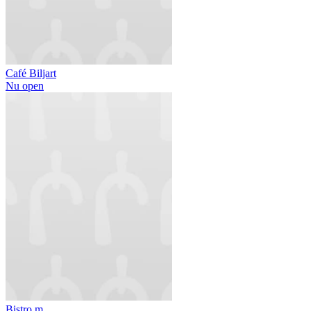
Café Biljart
Nu open
Bistro m