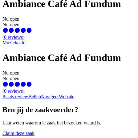
Ambiance Café Ad Fundum
Nu open
Nu open
(
0
reviews
)
Muziekcafé
Ambiance Café Ad Fundum
Nu open
Nu open
(
0
reviews
)
Plaats review
Bellen
Navigeer
Website
Ben jij de zaakvoerder?
Laat weten waarom je zaak het bezoeken waard is.
Claim deze zaak