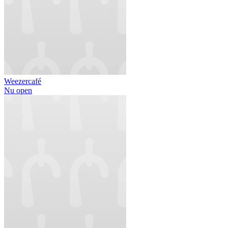
Weezercafé
Nu open