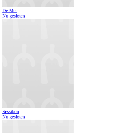
De Met
Nu gesloten
Sessibon
Nu gesloten