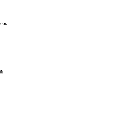
oor.
m