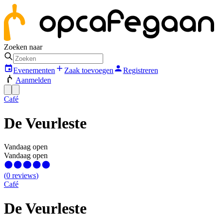
Zoeken naar
Evenementen
Zaak toevoegen
Registreren
Aanmelden
Café
De Veurleste
Vandaag open
Vandaag open
(
0
reviews
)
Café
De Veurleste