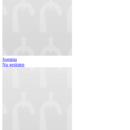
Somista
Nu gesloten