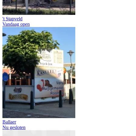
't Stapveld
Vandaag open
Ballaer
Nu gesloten