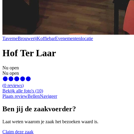
Taverne
Brouwerij
Koffiebar
Evenementenlocatie
Hof Ter Laar
Nu open
Nu open
(
0
reviews
)
Bekijk alle foto's
(
10
)
Plaats review
Bellen
Navigeer
Ben jij de zaakvoerder?
Laat weten waarom je zaak het bezoeken waard is.
Claim deze zaak