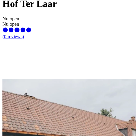
Hof Ter Laar
Nu open
Nu open
(
0
reviews
)