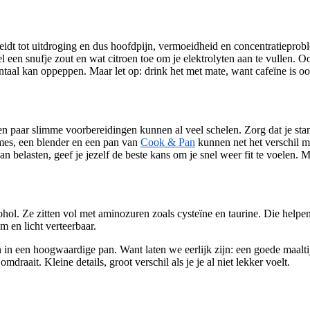
t leidt tot uitdroging en dus hoofdpijn, vermoeidheid en concentratiepr
 een snufje zout en wat citroen toe om je elektrolyten aan te vullen. O
taal kan oppeppen. Maar let op: drink het met mate, want cafeïne is oo
en paar slimme voorbereidingen kunnen al veel schelen. Zorg dat je sta
smes, een blender en een pan van
Cook & Pan
kunnen net het verschil m
 belasten, geef je jezelf de beste kans om je snel weer fit te voelen. 
ohol. Ze zitten vol met aminozuren zoals cysteïne en taurine. Die helpen
m en licht verteerbaar.
n in een hoogwaardige pan. Want laten we eerlijk zijn: een goede maalt
raait. Kleine details, groot verschil als je je al niet lekker voelt.