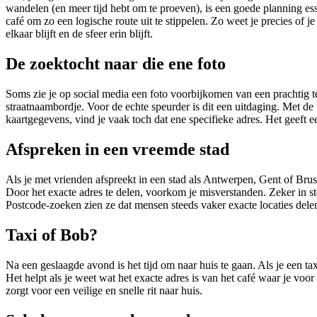
wandelen (en meer tijd hebt om te proeven), is een goede planning es
café om zo een logische route uit te stippelen. Zo weet je precies of j
elkaar blijft en de sfeer erin blijft.
De zoektocht naar die ene foto
Soms zie je op social media een foto voorbijkomen van een prachtig te
straatnaambordje. Voor de echte speurder is dit een uitdaging. Met d
kaartgegevens, vind je vaak toch dat ene specifieke adres. Het geeft e
Afspreken in een vreemde stad
Als je met vrienden afspreekt in een stad als Antwerpen, Gent of Brusse
Door het exacte adres te delen, voorkom je misverstanden. Zeker in st
Postcode-zoeken zien ze dat mensen steeds vaker exacte locaties delen
Taxi of Bob?
Na een geslaagde avond is het tijd om naar huis te gaan. Als je een ta
Het helpt als je weet wat het exacte adres is van het café waar je voor 
zorgt voor een veilige en snelle rit naar huis.