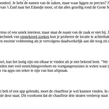
sentieel. Je hebt de namen van de zaken, maar waar liggen ze precies? 
e van 't Zuid naar het Eilandje moet, of dat alles gezellig rond de Grote
rras of een uniek interieur, maar staat de naam van de zaak er niet bij
e techniek van
omgekeerd zoeken
kun je proberen de locatie te achter
en enorme voldoening als je vervolgens daadwerkelijk aan die toog zit d
l, kan het lastig zijn om elkaar te vinden als je niet bekend bent. "We 
eden met veel eenrichtingsverkeer en voetgangerszones is weten waar je
 via apps om zeker te zijn van hun afspraak.
xi belt of een app gebruikt, moet de chauffeur je wel kunnen vinden. In
de deur staat. Dit voorkomt dat de chauffeur drie straten verderop staat t