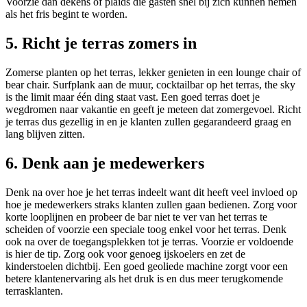
Voorzie dan dekens of plaids die gasten snel bij zich kunnen nemen
als het fris begint te worden.
5. Richt je terras zomers in
Zomerse planten op het terras, lekker genieten in een lounge chair of
bear chair. Surfplank aan de muur, cocktailbar op het terras, the sky
is the limit maar één ding staat vast. Een goed terras doet je
wegdromen naar vakantie en geeft je meteen dat zomergevoel. Richt
je terras dus gezellig in en je klanten zullen gegarandeerd graag en
lang blijven zitten.
6. Denk aan je medewerkers
Denk na over hoe je het terras indeelt want dit heeft veel invloed op
hoe je medewerkers straks klanten zullen gaan bedienen. Zorg voor
korte looplijnen en probeer de bar niet te ver van het terras te
scheiden of voorzie een speciale toog enkel voor het terras. Denk
ook na over de toegangsplekken tot je terras. Voorzie er voldoende
is hier de tip. Zorg ook voor genoeg ijskoelers en zet de
kinderstoelen dichtbij. Een goed geoliede machine zorgt voor een
betere klantenervaring als het druk is en dus meer terugkomende
terrasklanten.