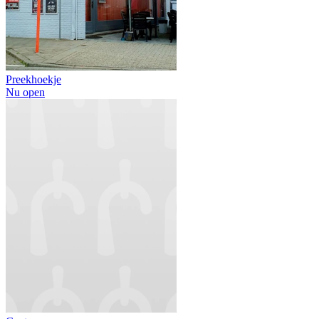
Preekhoekje
Nu open