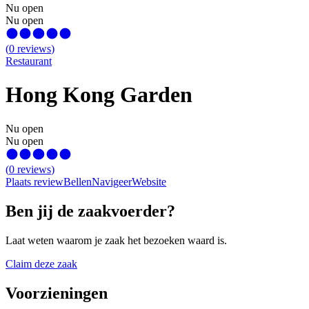
Nu open
Nu open
(
0
reviews
)
Restaurant
Hong Kong Garden
Nu open
Nu open
(
0
reviews
)
Plaats review
Bellen
Navigeer
Website
Ben jij de zaakvoerder?
Laat weten waarom je zaak het bezoeken waard is.
Claim deze zaak
Voorzieningen