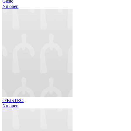
Gusto
Nu open
O'BISTRO
Nu open