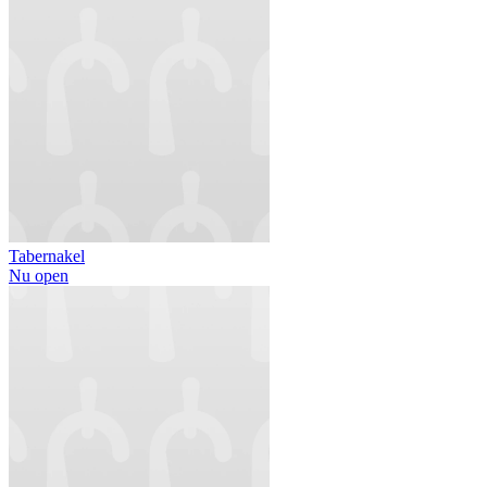
Tabernakel
Nu open