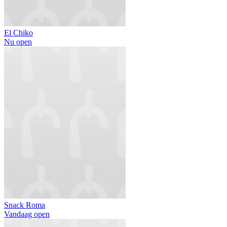
El Chiko
Nu open
Snack Roma
Vandaag open