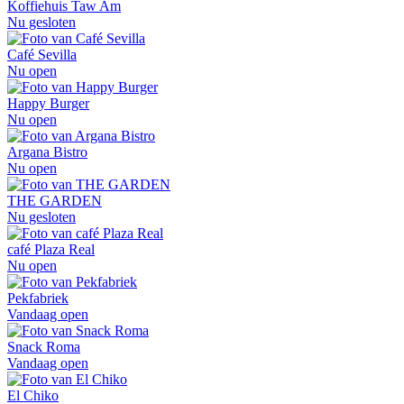
Koffiehuis Taw Am
Nu gesloten
Café Sevilla
Nu open
Happy Burger
Nu open
Argana Bistro
Nu open
THE GARDEN
Nu gesloten
café Plaza Real
Nu open
Pekfabriek
Vandaag open
Snack Roma
Vandaag open
El Chiko