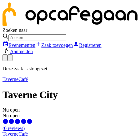
Zoeken naar
Evenementen
Zaak toevoegen
Registreren
Aanmelden
Deze zaak is stopgezet.
Taverne
Café
Taverne City
Nu open
Nu open
(
0
reviews
)
Taverne
Café