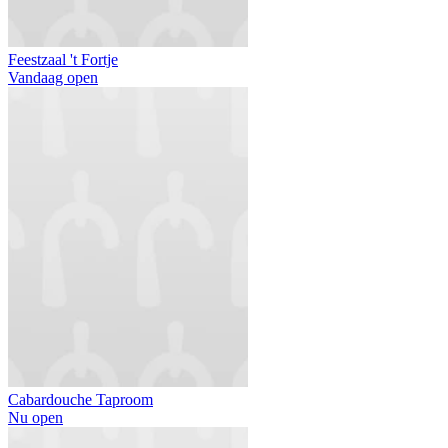
Feestzaal 't Fortje
Vandaag open
Cabardouche Taproom
Nu open