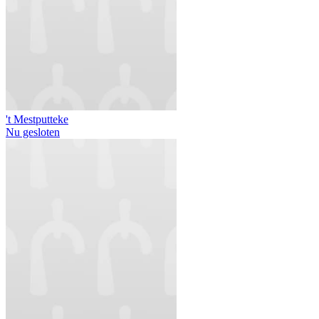
't Mestputteke
Nu gesloten