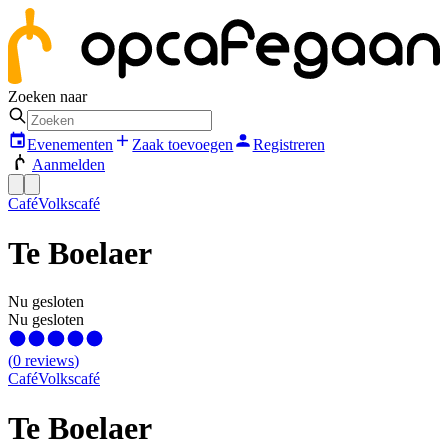
Zoeken naar
Evenementen
Zaak toevoegen
Registreren
Aanmelden
Café
Volkscafé
Te Boelaer
Nu gesloten
Nu gesloten
(
0
reviews
)
Café
Volkscafé
Te Boelaer