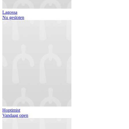
Lagossa
Nu gesloten
Hoptimist
Vandaag open