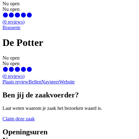
Nu open
Nu open
(
0
reviews
)
Brasserie
De Potter
Nu open
Nu open
(
0
reviews
)
Plaats review
Bellen
Navigeer
Website
Ben jij de zaakvoerder?
Laat weten waarom je zaak het bezoeken waard is.
Claim deze zaak
Openingsuren