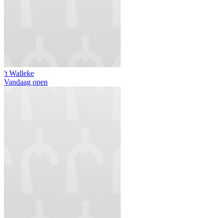
't Walleke
Vandaag open