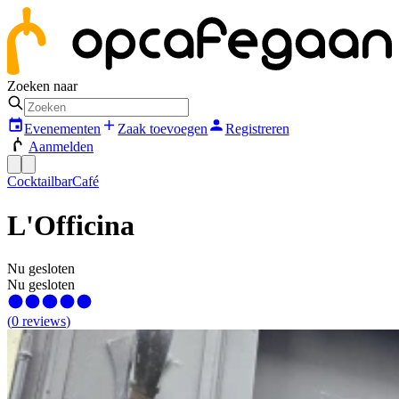
Zoeken naar
Evenementen
Zaak toevoegen
Registreren
Aanmelden
Cocktailbar
Café
L'Officina
Nu gesloten
Nu gesloten
(
0
reviews
)