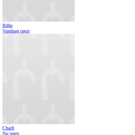
Billie
Vandaag open
Charli
Nu open