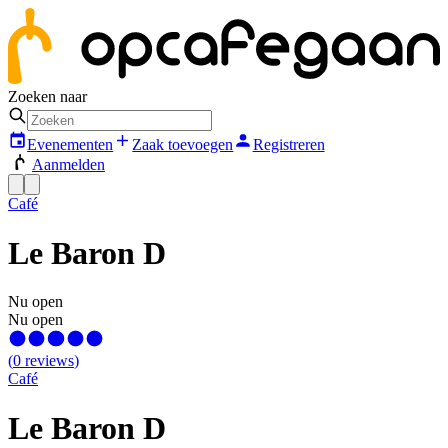
Zoeken naar
Evenementen
Zaak toevoegen
Registreren
Aanmelden
Café
Le Baron D
Nu open
Nu open
(
0
reviews
)
Café
Le Baron D