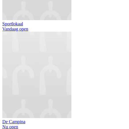
Sportlokaal
Vandaag open
De Campina
Nu open