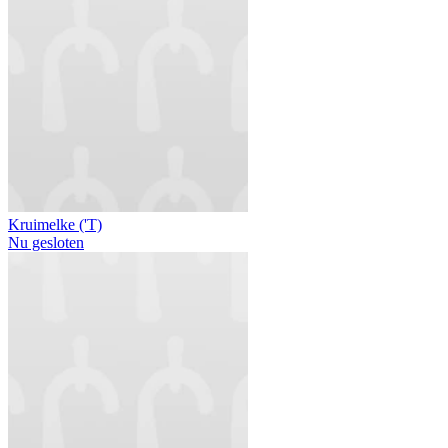
Kruimelke ('T)
Nu gesloten