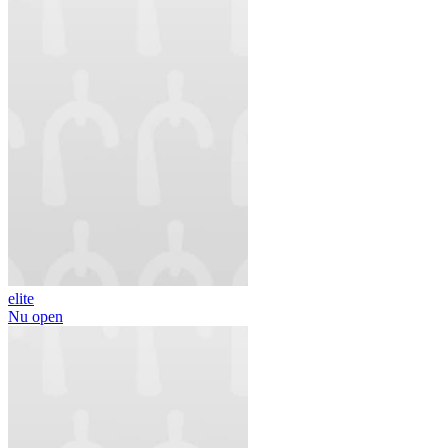
elite
Nu open