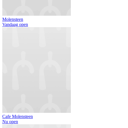
Molensteen
Vandaag open
Cafe Molensteen
Nu open