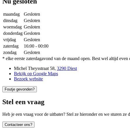
Nu gesloten
maandag
Gesloten
dinsdag
Gesloten
woensdag
Gesloten
donderdag
Gesloten
vrijdag
Gesloten
zaterdag
16:00
-
00:00
zondag
Gesloten
* elke eerste zaterdagavond van de maand open. Best wel altijd even 
Michel Theysstraat 58
,
3290 Diest
Bekijk op Google Maps
Bezoek website
Foutje gevonden?
Stel een vraag
Heb je een vraag voor de uitbater? Stel ze hieronder en we sturen ze d
Contacteer ons?