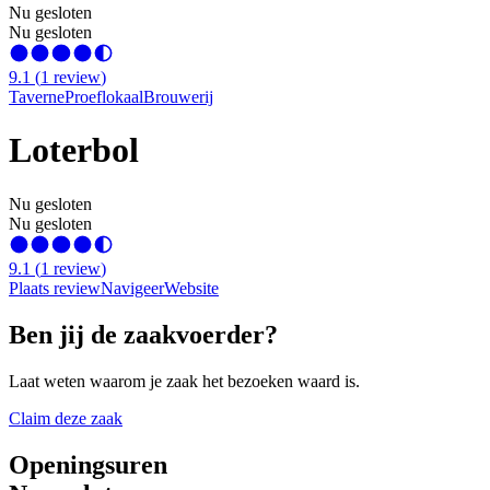
Nu gesloten
Nu gesloten
9.1
(
1
review
)
Taverne
Proeflokaal
Brouwerij
Loterbol
Nu gesloten
Nu gesloten
9.1
(
1
review
)
Plaats review
Navigeer
Website
Ben jij de zaakvoerder?
Laat weten waarom je zaak het bezoeken waard is.
Claim deze zaak
Openingsuren