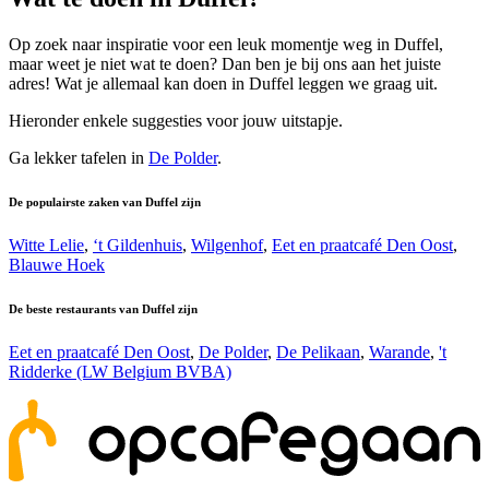
Op zoek naar inspiratie voor een leuk momentje weg in Duffel,
maar weet je niet wat te doen? Dan ben je bij ons aan het juiste
adres! Wat je allemaal kan doen in Duffel leggen we graag uit.
Hieronder enkele suggesties voor jouw uitstapje.
Ga lekker tafelen in
De Polder
.
De populairste zaken van Duffel zijn
Witte Lelie
,
‘t Gildenhuis
,
Wilgenhof
,
Eet en praatcafé Den Oost
,
Blauwe Hoek
De beste restaurants van Duffel zijn
Eet en praatcafé Den Oost
,
De Polder
,
De Pelikaan
,
Warande
,
't
Ridderke (LW Belgium BVBA)