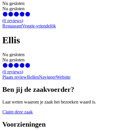
Nu gesloten
Nu gesloten
(
0
reviews
)
Restaurant
Veggie-vriendelijk
Ellis
Nu gesloten
Nu gesloten
(
0
reviews
)
Plaats review
Bellen
Navigeer
Website
Ben jij de zaakvoerder?
Laat weten waarom je zaak het bezoeken waard is.
Claim deze zaak
Voorzieningen