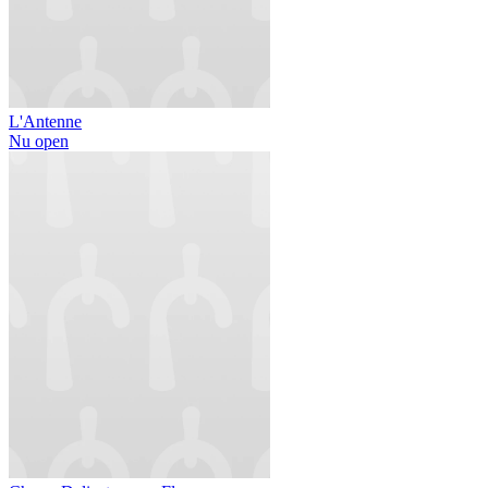
L'Antenne
Nu open