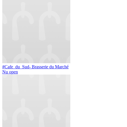
#Cafe_du_Sud- Brasserie du Marché
Nu open