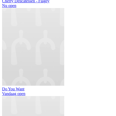
Cherry Delicatessen - Flagey
Nu open
Do You Want
Vandaag open