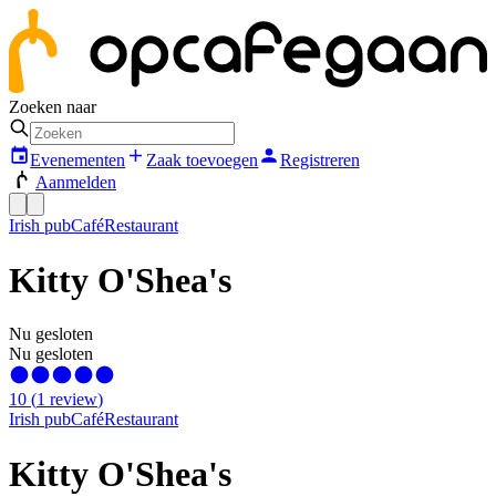
Zoeken naar
Evenementen
Zaak toevoegen
Registreren
Aanmelden
Irish pub
Café
Restaurant
Kitty O'Shea's
Nu gesloten
Nu gesloten
10
(
1
review
)
Irish pub
Café
Restaurant
Kitty O'Shea's