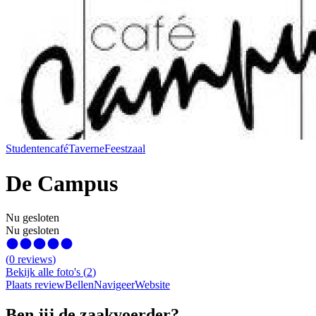
Studentencafé
Taverne
Feestzaal
De Campus
Nu gesloten
Nu gesloten
(
0
reviews
)
Bekijk alle foto's
(
2
)
Plaats review
Bellen
Navigeer
Website
Ben jij de zaakvoerder?