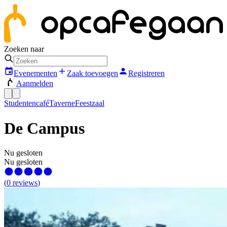
Zoeken naar
Evenementen
Zaak toevoegen
Registreren
Aanmelden
Studentencafé
Taverne
Feestzaal
De Campus
Nu gesloten
Nu gesloten
(
0
reviews
)