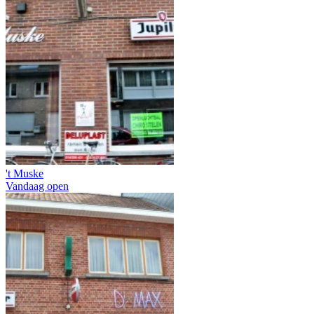
't Muske
Vandaag open