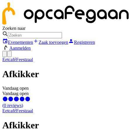
Zoeken naar
Evenementen
Zaak toevoegen
Registreren
Aanmelden
Eetcafé
Feestzaal
Afkikker
Vandaag open
Vandaag open
(
0
reviews
)
Eetcafé
Feestzaal
Afkikker