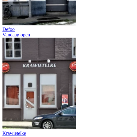
Defoo
Vandaag open
Krawietelke