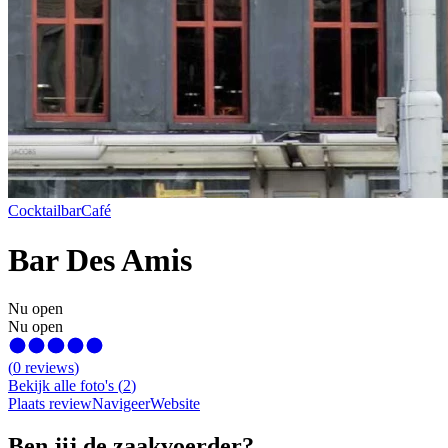
Cocktailbar
Café
Bar Des Amis
Nu open
Nu open
(
0
reviews
)
Bekijk alle foto's
(
2
)
Plaats review
Navigeer
Website
Ben jij de zaakvoerder?