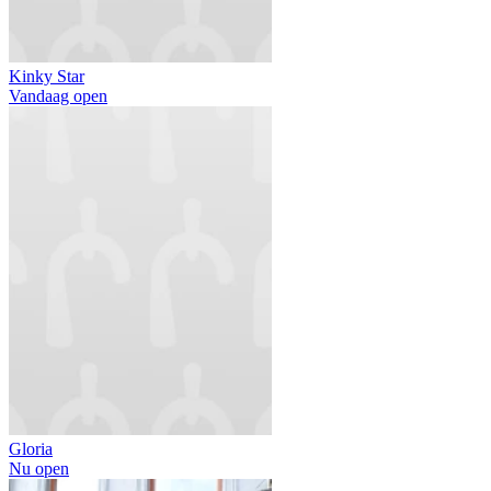
Kinky Star
Vandaag open
Gloria
Nu open