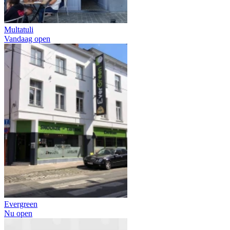
Multatuli
Vandaag open
Evergreen
Nu open