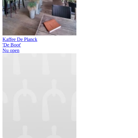
Kaffee De Planck
'De Boot'
Nu open