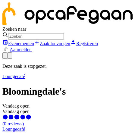
Zoeken naar
Evenementen
Zaak toevoegen
Registreren
Aanmelden
Deze zaak is stopgezet.
Loungecafé
Bloomingdale's
Vandaag open
Vandaag open
(
0
reviews
)
Loungecafé