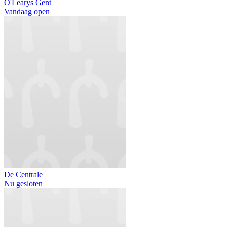
O'Learys Gent
Vandaag open
De Centrale
Nu gesloten