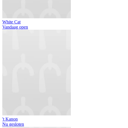
White Cat
Vandaag open
't Kanon
Nu gesloten