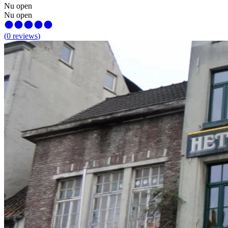
Nu open
Nu open
(
0
reviews
)