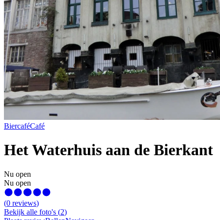
Biercafé
Café
Het Waterhuis aan de Bierkant
Nu open
Nu open
(
0
reviews
)
Bekijk alle foto's
(
2
)