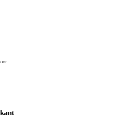
oor.
rkant