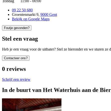
zondag
11:00
-
00:00
09 22 50 680
Groentenmarkt 9
,
9000 Gent
Bekijk op Google Maps
Foutje gevonden?
Stel een vraag
Heb je een vraag voor de uitbater? Stel ze hieronder en we sturen ze d
Contacteer ons?
0
reviews
Schrijf een review
In de buurt van
Het Waterhuis aan de Bie