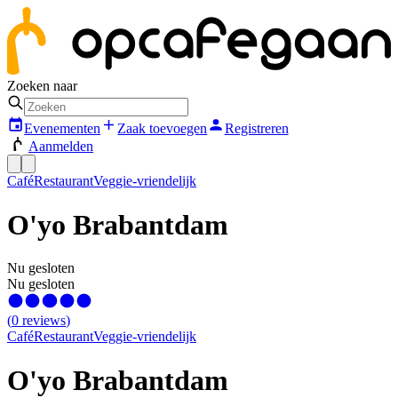
Zoeken naar
Evenementen
Zaak toevoegen
Registreren
Aanmelden
Café
Restaurant
Veggie-vriendelijk
O'yo Brabantdam
Nu gesloten
Nu gesloten
(
0
reviews
)
Café
Restaurant
Veggie-vriendelijk
O'yo Brabantdam