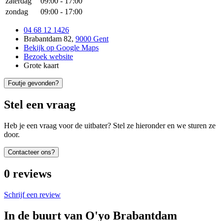
zaterdag
09:00
-
17:00
zondag
09:00
-
17:00
04 68 12 1426
Brabantdam 82
,
9000 Gent
Bekijk op Google Maps
Bezoek website
Grote kaart
Foutje gevonden?
Stel een vraag
Heb je een vraag voor de uitbater? Stel ze hieronder en we sturen ze
door.
Contacteer ons?
0
reviews
Schrijf een review
In de buurt van
O'yo Brabantdam